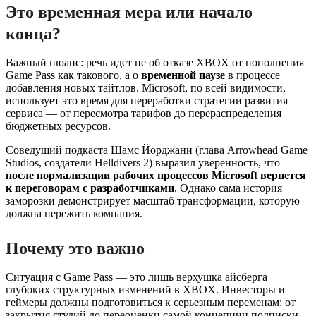
Это временная мера или начало
конца?
Важный нюанс: речь идет не об отказе XBOX от пополнения
Game Pass как такового, а о
временной паузе
в процессе
добавления новых тайтлов. Microsoft, по всей видимости,
использует это время для переработки стратегии развития
сервиса — от пересмотра тарифов до перераспределения
бюджетных ресурсов.
Соведущий подкаста Шамс Йорджани (глава Arrowhead Game
Studios, создатели Helldivers 2) выразил уверенность, что
после нормализации рабочих процессов Microsoft вернется
к переговорам с разработчиками
. Однако сама история
заморозки демонстрирует масштаб трансформации, которую
должна пережить компания.
Почему это важно
Ситуация с Game Pass — это лишь верхушка айсберга
глубоких структурных изменений в XBOX. Инвесторы и
геймеры должны подготовиться к серьезным переменам: от
закрытия студий до переоценки самой концепции подписки.