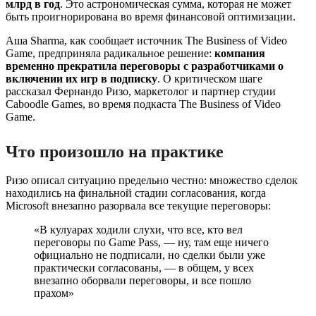
млрд в год
. Это астрономическая сумма, которая не может
быть проигнорирована во время финансовой оптимизации.
Аша Sharma, как сообщает источник The Business of Video
Game, предприняла радикальное решение:
компания
временно прекратила переговоры с разработчиками о
включении их игр в подписку
. О критическом шаге
рассказал Фернандо Ризо, маркетолог и партнер студии
Caboodle Games, во время подкаста The Business of Video
Game.
Что произошло на практике
Ризо описал ситуацию предельно честно: множество сделок
находились на финальной стадии согласования, когда
Microsoft внезапно разорвала все текущие переговоры:
«В кулуарах ходили слухи, что все, кто вел
переговоры по Game Pass, — ну, там еще ничего
официально не подписали, но сделки были уже
практически согласованы, — в общем, у всех
внезапно оборвали переговоры, и все пошло
прахом»