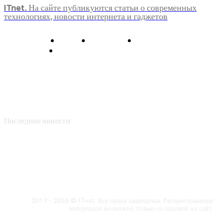
ITnet. На сайте публикуются статьи о современных
технологиях, новости интернета и гаджетов
О нас
Контакты
Главная
Политика конфиденциальности
Последние новости
2017 - 2026 © ITnet. Все права защищены. Распространение
материалов возможно только со ссылкой на сайт.