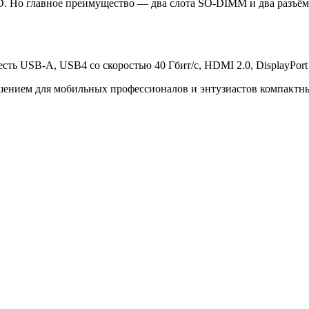
D. Но главное преимущество — два слота SO-DIMM и два разъёма
USB-A, USB4 со скоростью 40 Гбит/с, HDMI 2.0, DisplayPort 1.4,
ешением для мобильных профессионалов и энтузиастов компактн