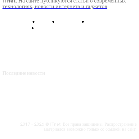
ITnet. На сайте публикуются статьи о современных
технологиях, новости интернета и гаджетов
О нас
Контакты
Главная
Политика конфиденциальности
Последние новости
2017 - 2026 © ITnet. Все права защищены. Распространение
материалов возможно только со ссылкой на сайт.