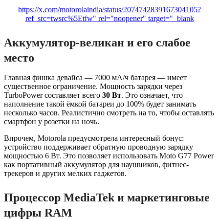
https://x.com/motorolaindia/status/2074742839167304105?
ref_src=twsrc%5Etfw" rel="noopener" target="_blank
Аккумулятор-великан и его слабое
место
Главная фишка девайса — 7000 мА/ч батарея — имеет
существенное ограничение. Мощность зарядки через
TurboPower составляет всего
30 Вт
. Это означает, что
наполнение такой ёмкой батареи до 100% будет занимать
несколько часов. Реалистично смотреть на то, чтобы оставлять
смартфон у розетки на ночь.
Впрочем, Motorola предусмотрела интересный бонус:
устройство поддерживает обратную проводную зарядку
мощностью 6 Вт. Это позволяет использовать Moto G77 Power
как портативный аккумулятор для наушников, фитнес-
трекеров и других мелких гаджетов.
Процессор MediaTek и маркетинговые
цифры RAM