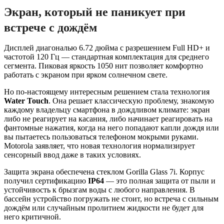
Экран, который не паникует при
встрече с дождём
Дисплей диагональю 6.72 дюйма с разрешением Full HD+ и
частотой 120 Гц — стандартная комплектация для среднего
сегмента. Пиковая яркость 1050 нит позволяет комфортно
работать с экраном при ярком солнечном свете.
Но по-настоящему интересным решением стала технология
Water Touch
. Она решает классическую проблему, знакомую
каждому владельцу смартфона в дождливом климате: экран
либо не реагирует на касания, либо начинает реагировать на
фантомные нажатия, когда на него попадают капли дождя или
вы пытаетесь пользоваться телефоном мокрыми руками.
Motorola заявляет, что новая технология нормализирует
сенсорный ввод даже в таких условиях.
Защита экрана обеспечена стеклом Gorilla Glass 7i. Корпус
получил сертификацию
IP64
— это полная защита от пыли и
устойчивость к брызгам воды с любого направления. В
бассейн устройство погружать не стоит, но встреча с сильным
дождём или случайным пролитием жидкости не будет для
него критичной.