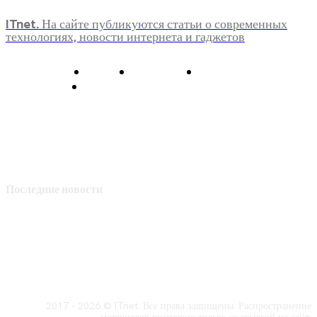
ITnet. На сайте публикуются статьи о современных
технологиях, новости интернета и гаджетов
О нас
Контакты
Главная
Политика конфиденциальности
Последние новости
2017 - 2026 © ITnet. Все права защищены. Распространение