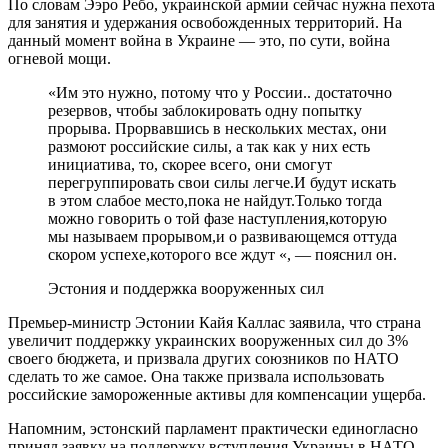
По словам Ээро Ребо, украинской армии сейчас нужна пехота
для занятия и удержания освобожденных территорий. На
данный момент война в Украине — это, по сути, война
огневой мощи.
«Им это нужно, потому что у России.. достаточно
резервов, чтобы заблокировать одну попытку
прорыва. Прорвавшись в нескольких местах, они
размоют российские силы, а так как у них есть
инициатива, то, скорее всего, они смогут
перегруппировать свои силы легче.И будут искать
в этом слабое место,пока не найдут.Только тогда
можно говорить о той фазе наступления,которую
мы называем прорывом,и о развивающемся оттуда
скором успехе,которого все ждут «, — пояснил он.
Эстония и поддержка вооруженных сил
Премьер-министр Эстонии Кайя Каллас заявила, что страна
увеличит поддержку украинских вооруженных сил до 3%
своего бюджета, и призвала других союзников по НАТО
сделать то же самое. Она также призвала использовать
российские замороженные активы для компенсации ущерба.
Напомним, эстонский парламент практически единогласно
принял заявку на поддержку вступления Украины в НАТО.