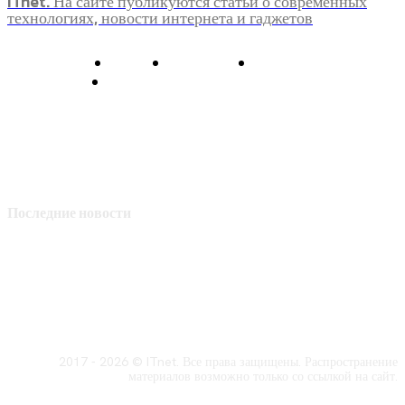
ITnet. На сайте публикуются статьи о современных
технологиях, новости интернета и гаджетов
О нас
Контакты
Главная
Политика конфиденциальности
Последние новости
2017 - 2026 © ITnet. Все права защищены. Распространение
материалов возможно только со ссылкой на сайт.