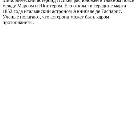
Металлический астероид Психея расположен в главном поясе
между Марсом и Юпитером. Его открыл в середине марта
1852 года итальянский астроном Аннибале де Гаспарис.
Ученые полагают, что астероид может быть ядром
протопланеты.