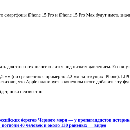
смартфоны iPhone 15 Pro и iPhone 15 Pro Max будут иметь знач
вать для этого технологию литья под низким давлением. Его вну
5 мм (по сравнению с примерно 2,2 мм на текущих iPhone). LIPO
 сказали, что Apple планирует в конечном итоге добавить эту ф
дет, пока неизвестно.
оссийских берегов Черного моря — у пропагандистов истерик
 погибли 40 человек и около 130 раненых — видео