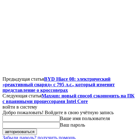
Предыдущая статья
BYD Hiace 08: электрический
«реактивный снаряд» с 795 л.с., который изменит
представление о кроссоверах
Следующая статья
Maxsun: новый способ сэкономить на ПК
с впаянными процессорами Intel Core
войти в систему
Добро пожаловать! Войдите в свою учётную запись
Ваше имя пользователя
Ваш пароль
Забыли пароль? получить помощь