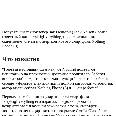
Популярный техноблогер Зак Нельсон (Zack Nelson), более
известный как JerryRigEverything, провел испытание
скальпелем, огнем и отверткой нового смартфона Nothing
Phone (3).
Что известно
“Первый настоящий флагман” от Nothing подвергся
испытанию на прочность и достойно прошел его. Забегая
вперед сообщим, что после манипуляций, от которых болит
сердце у фанатов электроники и полной разборки устройства,
автор вновь собрал Nothing Phone (3) и … он работал!
Первым на себя принял удар дисплей смартфона —
JerryRigEverything его царапал, подрывал рамки и
воздействовал пламенем зажигалки. Что ж, смартфон
достаточно легко царапается и покрытие Gorilla Glass 7i не
сильно спасает его. По шкале Мооса стекло легко царапается