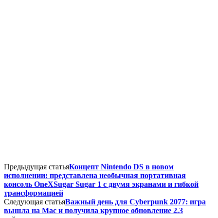
Предыдущая статья
Концепт Nintendo DS в новом
исполнении: представлена необычная портативная
консоль OneXSugar Sugar 1 с двумя экранами и гибкой
трансформацией
Следующая статья
Важный день для Cyberpunk 2077: игра
вышла на Mac и получила крупное обновление 2.3