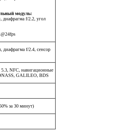
льный модуль:
 диафрагма f/2.2, угол
K@24fps
 диафрагма f/2.4, сенсор
th 5.3, NFC, навигационные
ONASS, GALILEO, BDS
 50% за 30 минут)