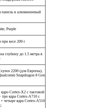
я панель и алюминиевый
ite, Purple
м при весе 209 г
на глубину до 1.5 метра в
)
xynos 2200 (для Европы),
ualcomm Snapdragon 8 Gen
 ядро Cortex-X2 с тактовой
+ три ядра Cortex-A710 с
 + четыре ядра Cortex-A510
;