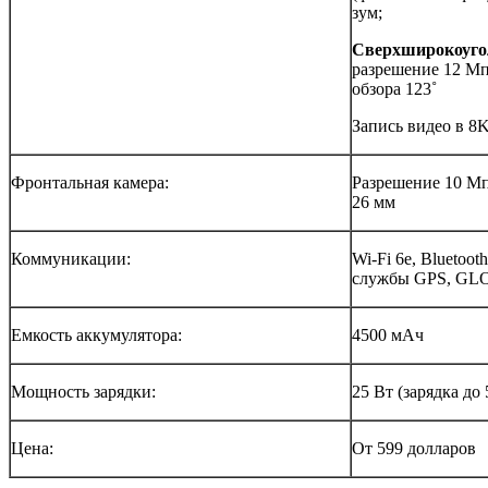
зум;
Сверхширокоуго
разрешение 12 Мп,
обзора 123˚
Запись видео в 8
Фронтальная камера:
Разрешение 10 Мп,
26 мм
Коммуникации:
Wi-Fi 6e, Bluetoo
службы GPS, GL
Емкость аккумулятора:
4500 мАч
Мощность зарядки:
25 Вт (зарядка до
Цена:
От 599 долларов