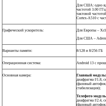
Для США: одно яд
частотой 3.00 ГГц
тактовой частотой
Cortex-A510 с час
Графический ускоритель:
Для Европы – Xcli
Для США – Adren
Варианты памяти:
8/128 и 8/256 ГБ
Операционная система:
Android 13 с прош
Основная камера:
Главный модуль
диафрагма f/1.8, 
(фазовый автофоку
стабилизация);
Телефото модуль
диафрагма f/2.4, 
(фазовый автофок