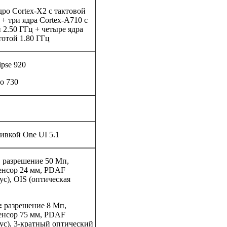
ро Cortex-X2 с тактовой
 + три ядра Cortex-A710 с
 2.50 ГГц + четыре ядра
тотой 1.80 ГГц
pse 920
o 730
ивкой One UI 5.1
:
разрешение 50 Мп,
сенсор 24 мм, PDAF
с), OIS (оптическая
:
разрешение 8 Мп,
сенсор 75 мм, PDAF
ус), 3-кратный оптический