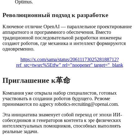
Optimus.
Революционный подход к разработке
Ключевое отличие OpenAI — параллельное проектирование
аппаратного и программного обеспечения. Вместо
традиционной последовательной разработки инженеры
создают роботов, где механика и интеллект формируются
одновременно.
https://x.com/sama/status/2061117302528188712?
ref_src=twsrc%5Etfw" rel="noopener" target="_blank
Приглашение к革命
Компания уже открыла набор специалистов, готовых
участвовать в создании роботов будущего. Резюме
принимаются по адресу
robotics-recruiting@openai.com
.
Эта инициатива знаменует собой переход от эпохи ИИ-
собеседников и генераторов контента к эре физических
интеллектуальных помощников, способных выполнять
реальные задачи.