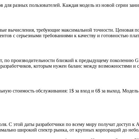
в для разных пользователей. Каждая модель из новой серии зан
ные вычисления, требующие максимальной точности. Ценовая пол
ентов с серьезными требованиями к качеству и готовностью пла
, по производительности близкий к предыдущему поколению GPT-
ля разработчиков, которым нужен баланс между возможностями и 
ную стоимость обслуживания: 1$ за вход и 6$ за выход. Моде
ля. С этой даты разработчики по всему миру получат доступ к 
мально широкий спектр рынка, от крупных корпораций до небо