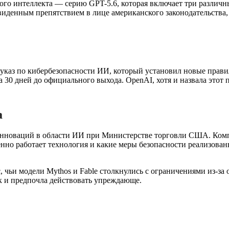
о интеллекта — серию GPT-5.6, которая включает три различные
виденным препятствием в лице американского законодательства, 
указ по кибербезопасности ИИ, который установил новые прави
 30 дней до официального выхода. OpenAI, хотя и назвала этот 
а
инноваций в области ИИ при Министерстве торговли США. Комп
енно работает технология и какие меры безопасности реализован
 чьи модели Mythos и Fable столкнулись с ограничениями из-за
к и предпочла действовать упреждающе.