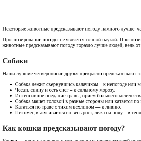
Некоторые животные предсказывают погоду намного лучше, ч
Прогнозирование погоды не является точной наукой. Прогнози
животные предсказывают погоду гораздо лучше людей, ведь от
Собаки
Наши лучшие четвероногие друзья прекрасно предсказывают зем
Собака лежит свернувшись калачиком – к непогоде или м
Чесать спину и есть снег – к сильному морозу.
Интенсивное поедание травы, прием большего количества
Собака машет головой в разные стороны или катается по 
Кататься по траве с тихим всхлипом — к ливню.
Питомец вытягивается во весь рост, лежа на полу – в тепл
Как кошки предсказывают погоду?
Кошки — одни из лучших и самых точных предсказателей пого