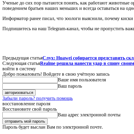
Ученые до сих пор пытаются понять, как работают животные о
поведением братьев наших меньших и всегда оставаться на одн
Информатор ранее писал, что зоологи выяснили, почему киски 
Подпишитесь на наш Telegram-канал, чтобы не пропустить важ
Предыдущая статья
Слух: Huawei собирается представить ск
Следующая статья
Realme решила нанести удар в спину свои
войти в систему
Добро пожаловать! Войдите в свою учётную запись
Ваше имя пользователя
Ваш пароль
Забыли пароль? получить помощь
восстановление пароля
Восстановите свой пароль
Ваш адрес электронной почты
Пароль будет выслан Вам по электронной почте.