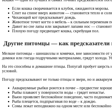
Если кошка сворачивается в клубок, ожидаются морозы.
Спит на спине вверх животом — становится тепло и солн
Чихающий кот предсказывает дождь.
Животное точит когти о мебель – к сильным переменам п
Давит во сне лапы или закрывает лапами нос — становит
Плохую погоду предвещает кошка, скребущая пол.
Другие питомцы — как предсказатели 
Мелкие питомцы – шиншиллы и хомячки, вне зависимости от у
домики или гнезда подручными материалами, грядут холода. У
На это способны и домашние птицы. Попугай пробует шерсть и 
условий.
Погоду предсказывают не только птицы и звери, но и аквариу
Аквариумные рыбки роются в почве – предвестие хороше
Рыбы плавают у поверхности воды – грядет ненастье.
Вьюн проявляет беспокойное поведение, часто поднимаетс
Рыба плещется, подпрыгивая по воде – к дождю.
Сомы лежат неподвижно на одном месте или беспокойно 