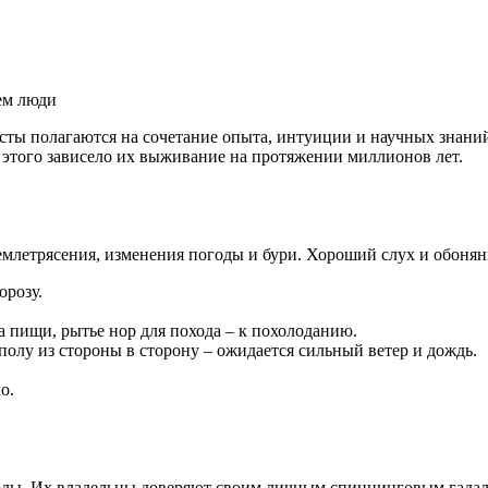
ем люди
сты полагаются на сочетание опыта, интуиции и научных знани
 этого зависело их выживание на протяжении миллионов лет.
летрясения, изменения погоды и бури. Хороший слух и обоняние
орозу.
 пищи, рытье нор для похода – к похолоданию.
полу из стороны в сторону – ожидается сильный ветер и дождь.
о.
ды. Их владельцы доверяют своим личным спиннинговым гадалк