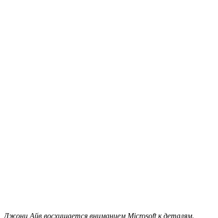
Джони Айв восхищается вниманием Microsoft к деталям.