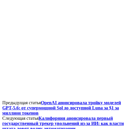
Предыдущая статья
OpenAI анонсировала тройку моделей
GPT-5.6: от супермощной Sol до доступной Luna за $1 за
миллион токенов
Следующая статья
Калифорния анонсировала первый
государственный трекер увольнений из-за ИИ: как власти
штата ловят волну автоматизации