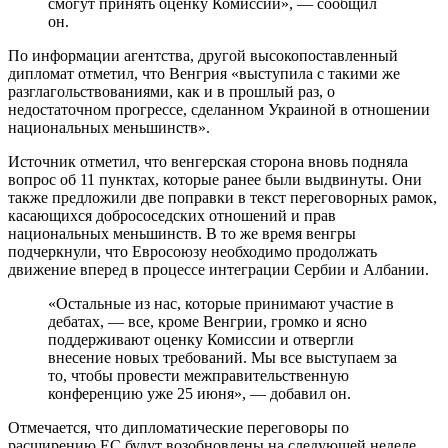
смогут принять оценку Комиссии», — сообщил
он.
По информации агентства, другой высокопоставленный
дипломат отметил, что Венгрия «выступила с такими же
разглагольствованиями, как и в прошлый раз, о
недостаточном прогрессе, сделанном Украиной в отношении
национальных меньшинств».
Источник отметил, что венгерская сторона вновь подняла
вопрос об 11 пунктах, которые ранее были выдвинуты. Они
также предложили две поправки в текст переговорных рамок,
касающихся добрососедских отношений и прав
национальных меньшинств. В то же время венгры
подчеркнули, что Евросоюзу необходимо продолжать
движение вперед в процессе интеграции Сербии и Албании.
«Остальные из нас, которые принимают участие в
дебатах, — все, кроме Венгрии, громко и ясно
поддерживают оценку Комиссии и отвергли
внесение новых требований. Мы все выступаем за
то, чтобы провести межправительственную
конференцию уже 25 июня», — добавил он.
Отмечается, что дипломатические переговоры по
расширению ЕС будут возобновлены на следующей неделе.