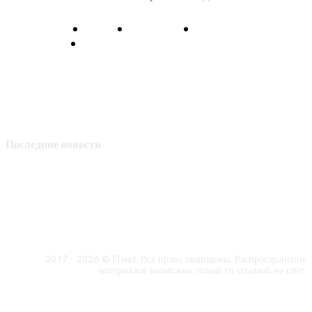
О нас
Контакты
Главная
Политика конфиденциальности
Последние новости
2017 - 2026 © ITnet. Все права защищены. Распространение
материалов возможно только со ссылкой на сайт.