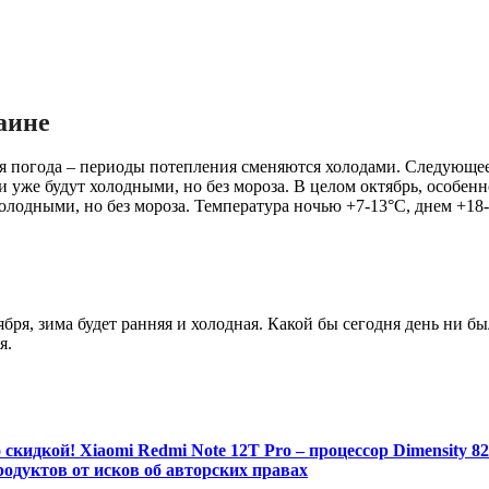
аине
ная погода – периоды потепления сменяются холодами. Следующ
 уже будут холодными, но без мороза. В целом октябрь, особенно
лодными, но без мороза. Температура ночью +7-13°С, днем ​​+18-
ря, зима будет ранняя и холодная. Какой бы сегодня день ни был,
я.
кидкой! Xiaomi Redmi Note 12T Pro – процессор Dimensity 8200
одуктов от исков об авторских правах