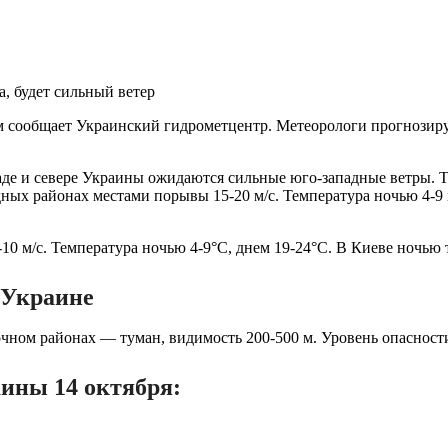
а, будет сильный ветер
том сообщает Украинский гидрометцентр. Метеорологи прогнозир
де и севере Украины ожидаются сильные юго-западные ветры. Т
падных районах местами порывы 15-20 м/с. Температура ночью 4-9
0 м/с. Температура ночью 4-9°С, днем ​​19-24°С. В Киеве ночью те
 Украине
очном районах — туман, видимость 200-500 м. Уровень опасности
аины 14 октября: