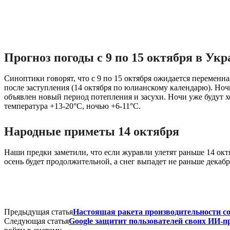
Прогноз погоды с 9 по 15 октября в Укр
Синоптики говорят, что с 9 по 15 октября ожидается перемен
после заступления (14 октября по юлианскому календарю). Ночи
объявлен новый период потепления и засухи. Ночи уже будут хо
температура +13-20°С, ночью +6-11°С.
Народные приметы 14 октября
Наши предки заметили, что если журавли улетят раньше 14 октяб
осень будет продолжительной, а снег выпадет не раньше декабр
Предыдущая статья
Настоящая ракета производительности со с
Следующая статья
Google защитит пользователей своих ИИ-пр