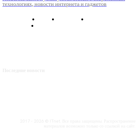
технологиях, новости интернета и гаджетов
О нас
Контакты
Главная
Политика конфиденциальности
Последние новости
2017 - 2026 © ITnet. Все права защищены. Распространение
материалов возможно только со ссылкой на сайт.