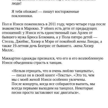
люди!
Я тебя обожаю! — пишут восторженные
поклонники.
Пол и Нэнси поженились в 2011 году, через четыре года после
знакомства в Марокко. У обоих есть дети от предыдущих
отношений: у Нэнси есть единственный сын Арлен от
бывшего мужа Брюса Блэкмана, а у Пола пятеро детей —
Стелла, Джеймс, Хизер и Мэри от покойной жены Линды, а
также 19-летняя дочь Беатрис от бывшего. -жена Хизер
Миллс.
Маккартни однажды признался, что его и его возлюбленную
Нэнси объединяла страсть к танцам.
«Нельзя отрицать, что я очень люблю танцевать»,
— писал он в своей книге «Тексты». «Это то, чем
мы с моей женой Нэнси особенно увлечены.
После концерта, когда все собираются выпить, мы
всегда первыми выходим на танцпол. Некоторые
песни просто заставляют нас двигаться».