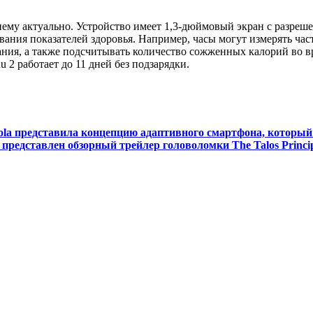
нему актуально. Устройство имеет 1,3-дюймовый экран с разрешени
ания показателей здоровья. Например, часы могут измерять час
ыхания, а также подсчитывать количество сожженных калорий во
2 работает до 11 дней без подзарядки.
la представила концепцию адаптивного смартфона, который 
редставлен обзорный трейлер головоломки The Talos Princip