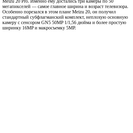
Meizu 20 Pro. Именно ему достались три камеры по 50
мегапикселей — самое главное ширина и возраст телевизора.
Особенно порезался в этом плане Meizu 20, он получил
стандартный субфлагманский комплект, неплохую основную
камеру с сенсором GN5 50MP 1/1,56 дюйма и более простую
ширинку 16MP и макросъемку 5MP.