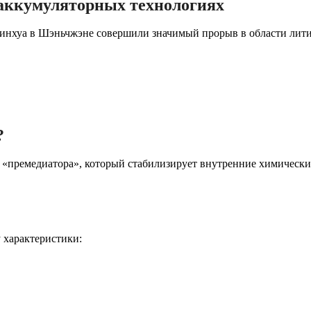
в аккумуляторных технологиях
нхуа в Шэньчжэне совершили значимый прорыв в области лити
?
«премедиатора», который стабилизирует внутренние химически
y характеристики: