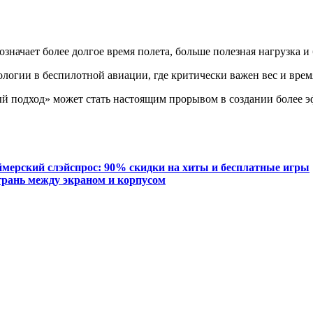
означает более долгое время полета, больше полезная нагрузка 
огии в беспилотной авиации, где критически важен вес и врем
ный подход» может стать настоящим прорывом в создании более 
еймерский слэйспрос: 90% скидки на хиты и бесплатные игры
грань между экраном и корпусом