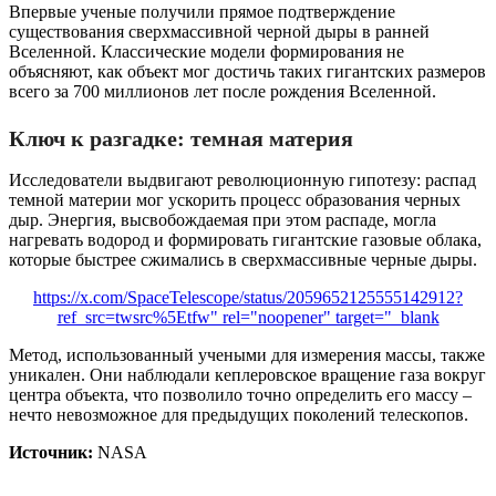
Впервые ученые получили прямое подтверждение
существования сверхмассивной черной дыры в ранней
Вселенной. Классические модели формирования не
объясняют, как объект мог достичь таких гигантских размеров
всего за 700 миллионов лет после рождения Вселенной.
Ключ к разгадке: темная материя
Исследователи выдвигают революционную гипотезу: распад
темной материи мог ускорить процесс образования черных
дыр. Энергия, высвобождаемая при этом распаде, могла
нагревать водород и формировать гигантские газовые облака,
которые быстрее сжимались в сверхмассивные черные дыры.
https://x.com/SpaceTelescope/status/2059652125555142912?
ref_src=twsrc%5Etfw" rel="noopener" target="_blank
Метод, использованный учеными для измерения массы, также
уникален. Они наблюдали кеплеровское вращение газа вокруг
центра объекта, что позволило точно определить его массу –
нечто невозможное для предыдущих поколений телескопов.
Источник:
NASA