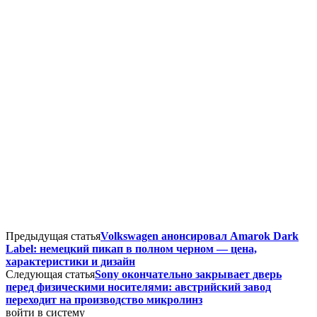
Предыдущая статья
Volkswagen анонсировал Amarok Dark
Label: немецкий пикап в полном черном — цена,
характеристики и дизайн
Следующая статья
Sony окончательно закрывает дверь
перед физическими носителями: австрийский завод
переходит на производство микролинз
войти в систему