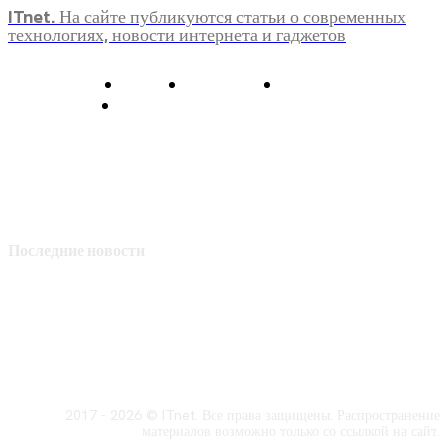
ITnet. На сайте публикуются статьи о современных
технологиях, новости интернета и гаджетов
О нас
Контакты
Главная
Политика конфиденциальности
Последние новости
2017 - 2026 © ITnet. Все права защищены. Распространение
материалов возможно только со ссылкой на сайт.