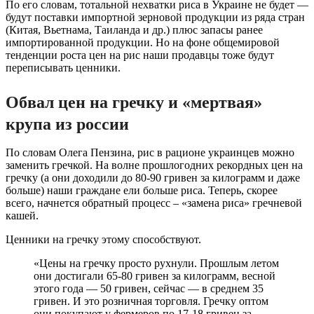
По его словам, тотальной нехватки риса в Украине не будет —
будут поставки импортной зерновой продукции из ряда стран
(Китая, Вьетнама, Таиланда и др.) плюс запасы ранее
импортированной продукции. Но на фоне общемировой
тенденции роста цен на рис наши продавцы тоже будут
переписывать ценники.
Обвал цен на гречку и «мертвая»
крупа из россии
По словам Олега Пензина, рис в рационе украинцев можно
заменить гречкой. На волне прошлогодних рекордных цен на
гречку (а они доходили до 80-90 гривен за килограмм и даже
больше) наши граждане ели больше риса. Теперь, скорее
всего, начнется обратный процесс – «замена риса» гречневой
кашей.
Ценники на гречку этому способствуют.
«Цены на гречку просто рухнули. Прошлым летом
они достигали 65-80 гривен за килограмм, весной
этого года — 50 гривен, сейчас — в среднем 35
гривен. И это розничная торговля. Гречку оптом
они покупают у фермеров по 17-18 гривен за