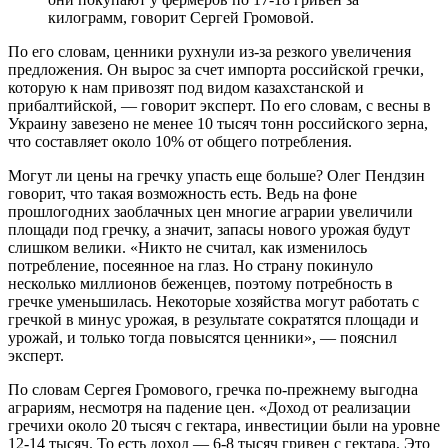
килограмм, говорит Сергей Громовой.
По его словам, ценники рухнули из-за резкого увеличения
предложения. Он вырос за счет импорта российской гречки,
которую к нам привозят под видом казахстанской и
прибалтийской, — говорит эксперт. По его словам, с весны в
Украину завезено не менее 10 тысяч тонн российского зерна,
что составляет около 10% от общего потребления.
Могут ли цены на гречку упасть еще больше? Олег Пендзин
говорит, что такая возможность есть. Ведь на фоне
прошлогодних заоблачных цен многие аграрии увеличили
площади под гречку, а значит, запасы нового урожая будут
слишком велики. «Никто не считал, как изменилось
потребление, посеянное на глаз. Но страну покинуло
несколько миллионов беженцев, поэтому потребность в
гречке уменьшилась. Некоторые хозяйства могут работать с
гречкой в ​​минус урожая, в результате сократятся площади и
урожай, и только тогда повысятся ценники», — пояснил
эксперт.
По словам Сергея Громового, гречка по-прежнему выгодна
аграриям, несмотря на падение цен. «Доход от реализации
гречихи около 20 тысяч с гектара, инвестиции были на уровне
12-14 тысяч. То есть доход — 6-8 тысяч гривен с гектара. Это