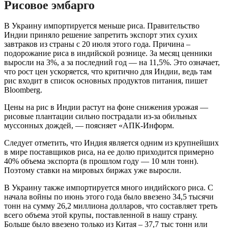
Рисовое эмбарго
В Украину импортируется меньше риса. Правительство
Индии приняло решение запретить экспорт этих сухих
завтраков из страны с 20 июля этого года. Причина –
подорожание риса в индийской рознице. За месяц ценники
выросли на 3%, а за последний год — на 11,5%. Это означает,
что рост цен ускоряется, что критично для Индии, ведь там
рис входит в список основных продуктов питания, пишет
Bloomberg.
Цены на рис в Индии растут на фоне снижения урожая —
рисовые плантации сильно пострадали из-за обильных
муссонных дождей, — поясняет «АПК-Информ.
Следует отметить, что Индия является одним из крупнейших
в мире поставщиков риса, на ее долю приходится примерно
40% объема экспорта (в прошлом году — 10 млн тонн).
Поэтому ставки на мировых биржах уже выросли.
В Украину также импортируется много индийского риса. С
начала войны по июнь этого года было ввезено 34,5 тысячи
тонн на сумму 26,2 миллиона долларов, что составляет треть
всего объема этой крупы, поставленной в нашу страну.
Больше было ввезено только из Китая – 37,7 тыс тонн или