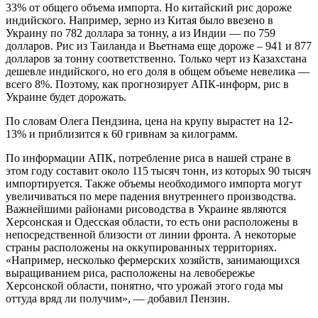
33% от общего объема импорта. Но китайский рис дороже
индийского. Например, зерно из Китая было ввезено в
Украину по 782 доллара за тонну, а из Индии — по 759
долларов. Рис из Таиланда и Вьетнама еще дороже – 941 и 877
долларов за тонну соответственно. Только черт из Казахстана
дешевле индийского, но его доля в общем объеме невелика —
всего 8%. Поэтому, как прогнозирует АПК-информ, рис в
Украине будет дорожать.
По словам Олега Пендзина, цена на крупу вырастет на 12-
13% и приблизится к 60 гривнам за килограмм.
По информации АПК, потребление риса в нашей стране в
этом году составит около 115 тысяч тонн, из которых 90 тысяч
импортируется. Также объемы необходимого импорта могут
увеличиваться по мере падения внутреннего производства.
Важнейшими районами рисоводства в Украине являются
Херсонская и Одесская области, то есть они расположены в
непосредственной близости от линии фронта. А некоторые
страны расположены на оккупированных территориях.
«Например, несколько фермерских хозяйств, занимающихся
выращиванием риса, расположены на левобережье
Херсонской области, понятно, что урожай этого года мы
оттуда вряд ли получим», — добавил Пензин.