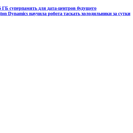
6 ГБ суперпамять для дата-центров будущего
ton Dynamics научила робота таскать холодильники за сутки