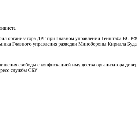
тивиста
орил организатора ДРГ при Главном управлении Генштаба ВС РФ
ьника Главного управления разведки Минобороны Кирилла Будано
лишения свободы с конфискацией имущества организатора диве
ресс-службы СБУ.