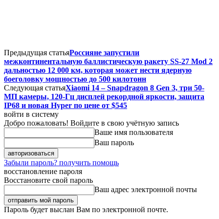
Предыдущая статья
Россияне запустили
межконтинентальную баллистическую ракету SS-27 Mod 2
дальностью 12 000 км, которая может нести ядерную
боеголовку мощностью до 500 килотонн
Следующая статья
Xiaomi 14 – Snapdragon 8 Gen 3, три 50-
МП камеры, 120-Гц дисплей рекордной яркости, защита
IP68 и новая Hyper по цене от $545
войти в систему
Добро пожаловать! Войдите в свою учётную запись
Ваше имя пользователя
Ваш пароль
Забыли пароль? получить помощь
восстановление пароля
Восстановите свой пароль
Ваш адрес электронной почты
Пароль будет выслан Вам по электронной почте.