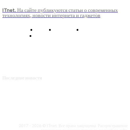
ITnet. На сайте публикуются статьи о современных
технологиях, новости интернета и гаджетов
О нас
Контакты
Главная
Политика конфиденциальности
Последние новости
2017 - 2026 © ITnet. Все права защищены. Распространение