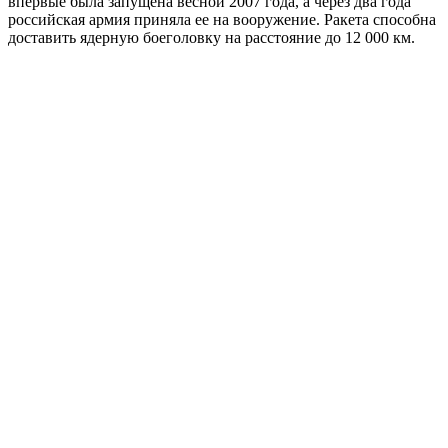
впервые была запущена весной 2007 года, а через два года
российская армия приняла ее на вооружение. Ракета способна
доставить ядерную боеголовку на расстояние до 12 000 км.