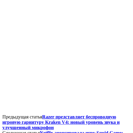
Предыдущая статья
Razer представляет беспроводную
игровую гарнитуру Kraken V4: новый уровень звука и
улучшенный микрофон
Следующая статья
Netflix анонсировала игру Squid Game: