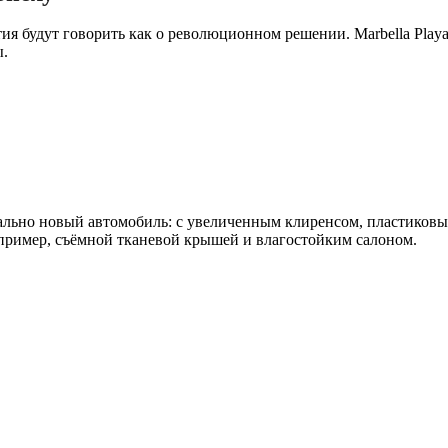
тия будут говорить как о революционном решении. Marbella Pla
ы.
иально новый автомобиль: с увеличенным клиренсом, пластиков
ример, съёмной тканевой крышей и влагостойким салоном.