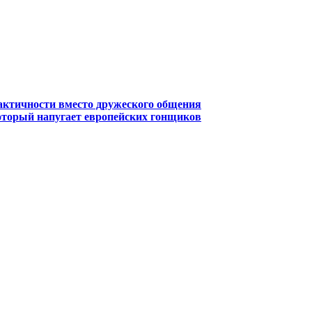
рактичности вместо дружеского общения
оторый напугает европейских гонщиков