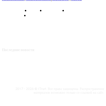
О нас
Контакты
Главная
Политика конфиденциальности
Последние новости
2017 - 2026 © ITnet. Все права защищены. Распространение
материалов возможно только со ссылкой на сайт.