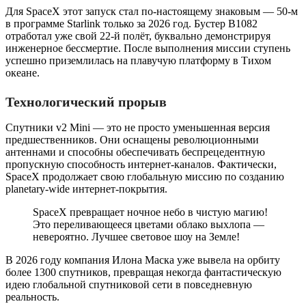
Для SpaceX этот запуск стал по-настоящему знаковым — 50-м
в программе Starlink только за 2026 год. Бустер B1082
отработал уже свой 22-й полёт, буквально демонстрируя
инженерное бессмертие. После выполнения миссии ступень
успешно приземлилась на плавучую платформу в Тихом
океане.
Технологический прорыв
Спутники v2 Mini — это не просто уменьшенная версия
предшественников. Они оснащены революционными
антеннами и способны обеспечивать беспрецедентную
пропускную способность интернет-каналов. Фактически,
SpaceX продолжает свою глобальную миссию по созданию
planetary-wide интернет-покрытия.
SpaceX превращает ночное небо в чистую магию!
Это переливающееся цветами облако выхлопа —
невероятно. Лучшее световое шоу на Земле!
В 2026 году компания Илона Маска уже вывела на орбиту
более 1300 спутников, превращая некогда фантастическую
идею глобальной спутниковой сети в повседневную
реальность.