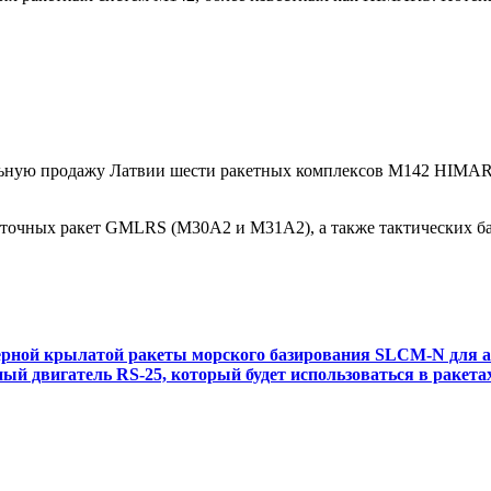
льную продажу Латвии шести ракетных комплексов M142 HIMARS
коточных ракет GMLRS (M30A2 и M31A2), а также тактических 
ерной крылатой ракеты морского базирования SLCM-N для 
 двигатель RS-25, который будет использоваться в ракетах