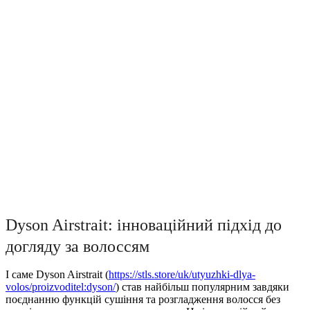
Dyson Airstrait: інноваційний підхід до
догляду за волоссям
І саме Dyson Airstrait (
https://stls.store/uk/utyuzhki-dlya-
volos/proizvoditel:dyson/
) став найбільш популярним завдяки
поєднанню функцій сушіння та розгладження волосся без