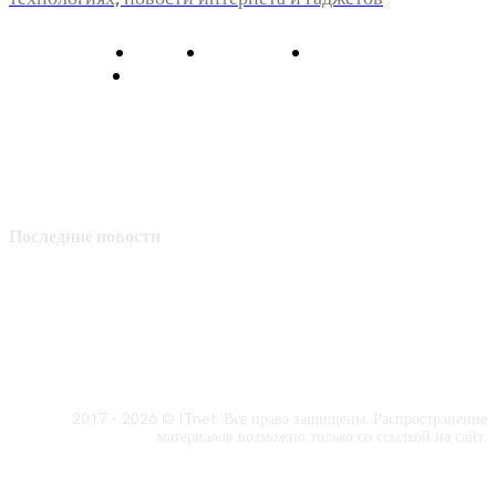
О нас
Контакты
Главная
Политика конфиденциальности
Последние новости
2017 - 2026 © ITnet. Все права защищены. Распространение
материалов возможно только со ссылкой на сайт.