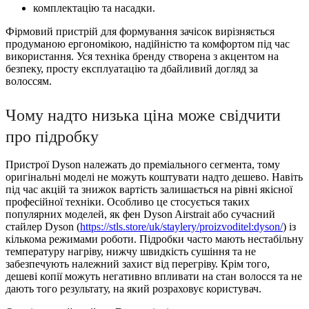
комплектацію та насадки.
Фірмовий пристрій для формування зачісок вирізняється
продуманою ергономікою, надійністю та комфортом під час
використання. Уся техніка бренду створена з акцентом на
безпеку, просту експлуатацію та дбайливий догляд за
волоссям.
Чому надто низька ціна може свідчити
про підробку
Пристрої Dyson належать до преміального сегмента, тому
оригінальні моделі не можуть коштувати надто дешево. Навіть
під час акцій та знижок вартість залишається на рівні якісної
професійної техніки. Особливо це стосується таких
популярних моделей, як фен Dyson Airstrait або сучасний
стайлер Dyson (
https://stls.store/uk/staylery/proizvoditel:dyson/
) із
кількома режимами роботи. Підробки часто мають нестабільну
температуру нагріву, нижчу швидкість сушіння та не
забезпечують належний захист від перегріву. Крім того,
дешеві копії можуть негативно впливати на стан волосся та не
дають того результату, на який розраховує користувач.