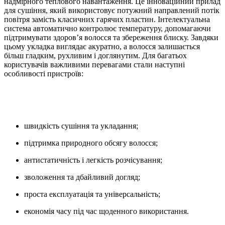
надмірного теплового навантаження. Це інноваційний прилад
для сушіння, який використовує потужний направлений потік
повітря замість класичних гарячих пластин. Інтелектуальна
система автоматично контролює температуру, допомагаючи
підтримувати здоров’я волосся та збереження блиску. Завдяки
цьому укладка виглядає акуратно, а волосся залишається
більш гладким, рухливим і доглянутим. Для багатьох
користувачів важливими перевагами стали наступні
особливості пристроїв:
швидкість сушіння та укладання;
підтримка природного обсягу волосся;
антистатичність і легкість розчісування;
зволоження та дбайливий догляд;
проста експлуатація та універсальність;
економія часу під час щоденного використання.