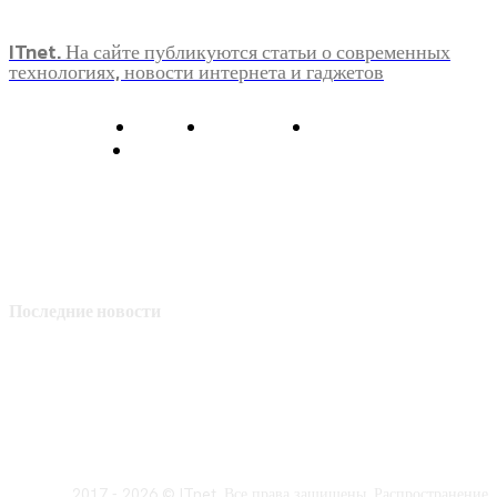
ITnet. На сайте публикуются статьи о современных
технологиях, новости интернета и гаджетов
О нас
Контакты
Главная
Политика конфиденциальности
Последние новости
2017 - 2026 © ITnet. Все права защищены. Распространение