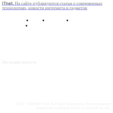
ITnet. На сайте публикуются статьи о современных
технологиях, новости интернета и гаджетов
О нас
Контакты
Главная
Политика конфиденциальности
Последние новости
2017 - 2026 © ITnet. Все права защищены. Распространение
материалов возможно только со ссылкой на сайт.