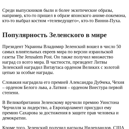
Среди выпускников были и более экзотические образы,
например, кто-то пришел в образе японского аниме-покемона,
кто-то выбрал костюм «телеведущего», кто-то Винни-Пуха.
Популярность Зеленского в мире
Президент Украины Владимир Зеленский вошел в число 50
самых влиятельных евреев мира по версии израильской
газеты The Jerusalem Post. Он также получил множество
наград со всего мира. В частности, президент Литвы
Зеленский наградил Витаутаса орденом Великих с золотой
цепью за особые награды.
Словакия наградила его премией Александра Дубчека, Чехия
– орденом Белого льва, а Латвия – орденом Виестура первой
степени.
В Великобритании Зеленскому вручили премию Уинстона
Черчилля за лидерство, а Европарламент присудил ему
премию Сахарова за достижения в защите прав человека и
демократии.
Кроме того, Зеленский получил награды Нидерландов, США