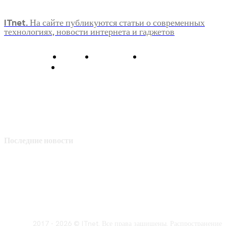
ITnet. На сайте публикуются статьи о современных
технологиях, новости интернета и гаджетов
О нас
Контакты
Главная
Политика конфиденциальности
Последние новости
2017 - 2026 © ITnet. Все права защищены. Распространение