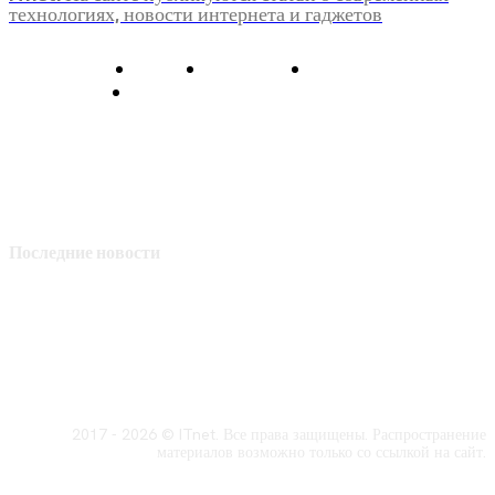
технологиях, новости интернета и гаджетов
О нас
Контакты
Главная
Политика конфиденциальности
Последние новости
2017 - 2026 © ITnet. Все права защищены. Распространение
материалов возможно только со ссылкой на сайт.