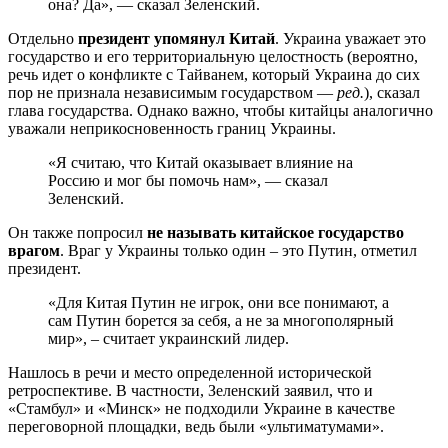
она? Да», — сказал Зеленский.
Отдельно
президент упомянул Китай
. Украина уважает это
государство и его территориальную целостность (вероятно,
речь идет о конфликте с Тайванем, который Украина до сих
пор не признала независимым государством —
ред.
), сказал
глава государства. Однако важно, чтобы китайцы аналогично
уважали неприкосновенность границ Украины.
«Я считаю, что Китай оказывает влияние на
Россию и мог бы помочь нам», — сказал
Зеленский.
Он также попросил
не называть китайское государство
врагом
. Враг у Украины только один – это Путин, отметил
президент.
«Для Китая Путин не игрок, они все понимают, а
сам Путин борется за себя, а не за многополярный
мир», – считает украинский лидер.
Нашлось в речи и место определенной исторической
ретроспективе. В частности, Зеленский заявил, что и
«Стамбул» и «Минск» не подходили Украине в качестве
переговорной площадки, ведь были «ультиматумами».