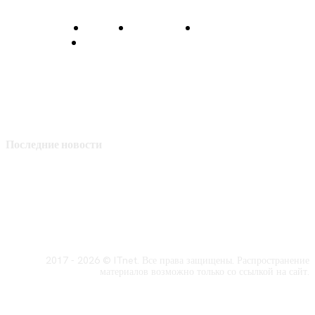
О нас
Контакты
Главная
Политика конфиденциальности
Последние новости
2017 - 2026 © ITnet. Все права защищены. Распространение
материалов возможно только со ссылкой на сайт.