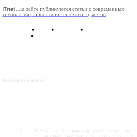
ITnet. На сайте публикуются статьи о современных
технологиях, новости интернета и гаджетов
О нас
Контакты
Главная
Политика конфиденциальности
Последние новости
2017 - 2026 © ITnet. Все права защищены. Распространение
материалов возможно только со ссылкой на сайт.