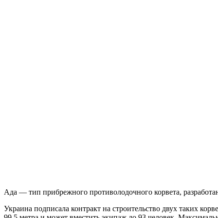
Ада — тип прибрежного противолодочного корвета, разработа
Украина подписала контракт на строительство двух таких корв
99,5 метра и может вместить экипаж до 93 человек. Максимальн