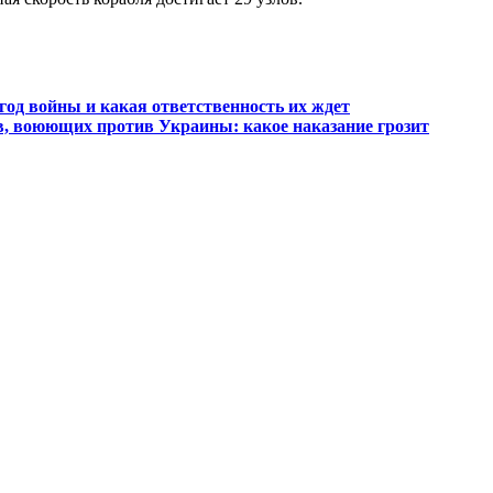
од войны и какая ответственность их ждет
в, воюющих против Украины: какое наказание грозит