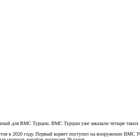
нный для ВМС Турции. ВМС Турции уже заказали четыре таких к
етов в 2020 году. Первый корвет поступит на вооружение ВМС У
ая скорость корабля достигает 29 узлов.