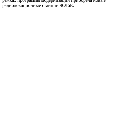
рамках программы модернизации приобрела новые
радиолокационные станции 96Л6Е.