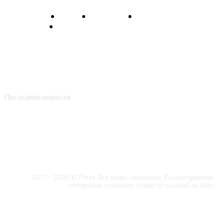
О нас
Контакты
Главная
Политика конфиденциальности
Последние новости
2017 - 2026 © ITnet. Все права защищены. Распространение
материалов возможно только со ссылкой на сайт.