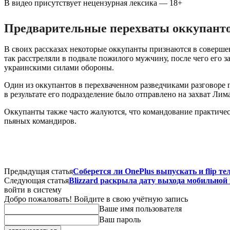
В видео присутствует нецензурная лексика — 18+
Предварительные перехваты оккупант
В своих рассказах некоторые оккупанты признаются в соверш
так расстреляли в подвале пожилого мужчину, после чего его з
украинскими силами обороны.
Один из оккупантов в перехваченном разведчиками разговоре п
в результате его подразделение было отправлено на захват Лим
Оккупанты также часто жалуются, что командование практичес
пьяных командиров.
Предыдущая статья
Соберется ли OnePlus выпускать и flip те
Следующая статья
Blizzard раскрыла дату выхода мобильной 
войти в систему
Добро пожаловать! Войдите в свою учётную запись
Ваше имя пользователя
Ваш пароль