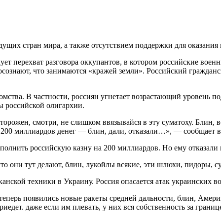
ущих стран мира, а также отсутствием поддержки для оказания
ет перехват разговора оккупантов, в котором российские воен
осознают, что занимаются «кражей земли». Российский гражданс
мства. В частности, россиян угнетает возрастающий уровень п
ы российской олигархии.
орожен, смотри, не слишком ввязывайся в эту суматоху. Блин, во
200 миллиардов денег — блин, дали, отказали…», — сообщает в
полнить российскую казну на 200 миллиардов. Но ему отказали и
о они тут делают, блин, лукойлы всякие, эти шлюхи, пидоры, су
иканской техники в Украину. Россия опасается атак украинских 
перь появились новые ракеты средней дальности, блин, Америка,
 приедет. даже если им плевать, у них вся собственность за гран