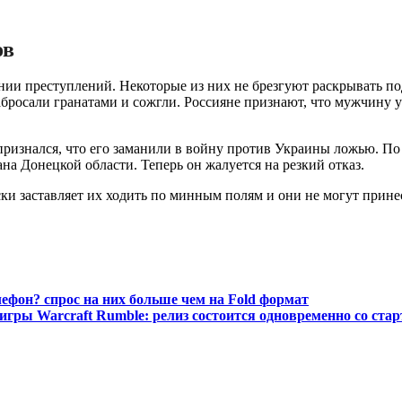
ов
ении преступлений. Некоторые из них не брезгуют раскрывать п
абросали гранатами и сожгли. Россияне признают, что мужчину у
ризнался, что его заманили в войну против Украины ложью. По 
ана Донецкой области. Теперь он жалуется на резкий отказ.
ки заставляет их ходить по минным полям и они не могут прине
лефон? спрос на них больше чем на Fold формат
игры Warcraft Rumble: релиз состоится одновременно со стар