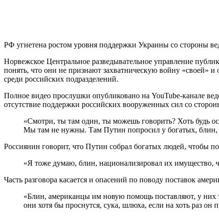
РФ угнетена ростом уровня поддержки Украины со стороны вед
Норвежское Центральное разведывательное управление публику
понять, что они не признают захватническую войну «своей» и 
среди российских подразделений.
Полное видео прослушки опубликовано на YouTube-канале ведо
отсутствие поддержки российских вооруженных сил со сторон
«Смотри, ты там один, ты можешь говорить? Хоть будь ост
Мы там не нужны. Там Путин попросил у богатых, блин, 
Россиянин говорит, что Путин собрал богатых людей, чтобы по
«Я тоже думаю, блин, национализировал их имущество, чт
Часть разговора касается и опасений по поводу поставок амер
«Блин, американцы им новую помощь поставляют, у них те
они хотя бы проснутся, сука, шлюха, если на хоть раз он