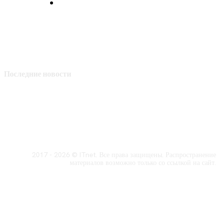
Политика конфиденциальности
Последние новости
2017 - 2026 © ITnet. Все права защищены. Распространение
материалов возможно только со ссылкой на сайт.