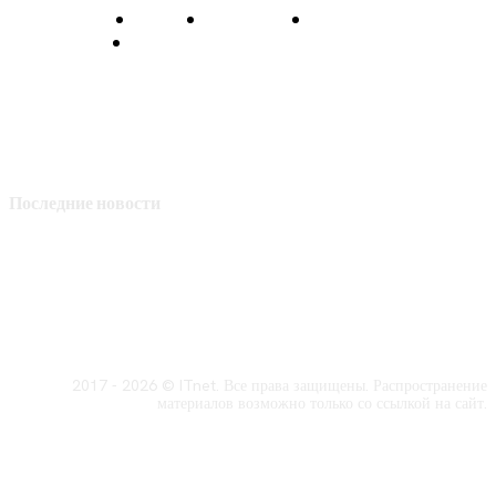
О нас
Контакты
Главная
Политика конфиденциальности
Последние новости
2017 - 2026 © ITnet. Все права защищены. Распространение
материалов возможно только со ссылкой на сайт.