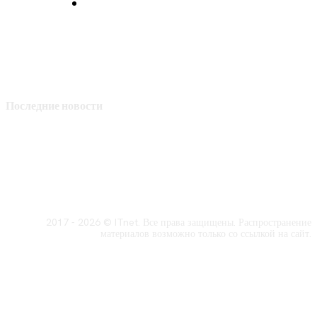
Политика конфиденциальности
Последние новости
2017 - 2026 © ITnet. Все права защищены. Распространение
материалов возможно только со ссылкой на сайт.