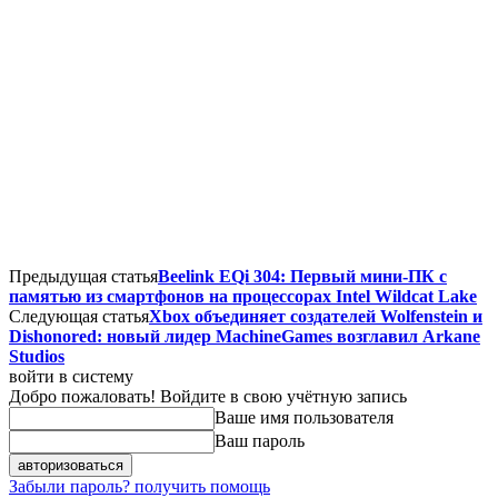
Предыдущая статья
Beelink EQi 304: Первый мини-ПК с
памятью из смартфонов на процессорах Intel Wildcat Lake
Следующая статья
Xbox объединяет создателей Wolfenstein и
Dishonored: новый лидер MachineGames возглавил Arkane
Studios
войти в систему
Добро пожаловать! Войдите в свою учётную запись
Ваше имя пользователя
Ваш пароль
Забыли пароль? получить помощь