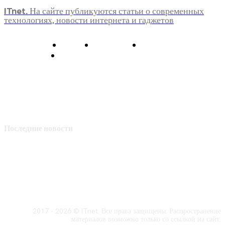
ITnet. На сайте публикуются статьи о современных
технологиях, новости интернета и гаджетов
О нас
Контакты
Главная
Политика конфиденциальности
Последние новости
2017 - 2026 © ITnet. Все права защищены. Распространение
материалов возможно только со ссылкой на сайт.