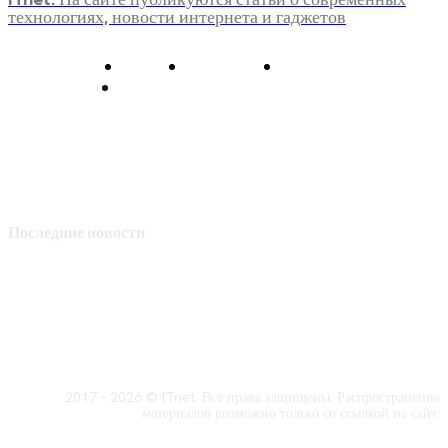
технологиях, новости интернета и гаджетов
О нас
Контакты
Главная
Политика конфиденциальности
Последние новости
2017 - 2026 © ITnet. Все права защищены. Распространение
материалов возможно только со ссылкой на сайт.