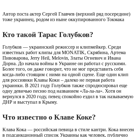
Автор поста актер Сергей Главчев (верхний ряд посередине)
тоже украинец, родом из ныне оккупированного Токмака
Кто такой Тарас Голубков?
Голубков — украинский режиссер и клипмейкер. Среди
известных работ клипы для MONATIK, Скрябина, Артема
Пивоварова, Jerry Heil, Melovin, Златы Огневич и Ивана
Дорна. До начала войны в Украине он работал с русскими.
Более того, он даже говорит, что не мог представить себя
когда-либо стоящим с ними на одной сцене. Еще один клип
для россиянки Клавы Коки – далеко не первая работа
украинки. В 2021 году Голубков также спродюсировал еще
одну девичью песню под названием «Ла-ла-ла». Хотя он
вернулся в 2020 году, певец спокойно ездил в так называемую
ДНР и выступал в Крыму.
Что известно о Клаве Коке?
Клава Кока — российская певица в стиле кантри. Кока внесен
в подсанкционный список Украины как человек, публично