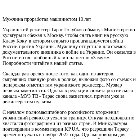
Мужчина проработал машинистом 10 лет
Украинский режиссер Тарас Голубков обманул Министерство
культуры и сбежал в Москву, чтобы снять клип на русскую
Клаву Коку, в котором открыто пропагандируется война
России против Украины. Мужчину отпустили для съемок
документального дневника о войне на Украине. Он оказался в
России и снял любовный клип на песню «Замуж».
Подробности читайте в нашей статье.
Скандал разгорелся после того, как один из актеров,
сыгравших главную роль в ролике, выложил фото со съемок и
ненароком отметил там украинского режиссера. Музвар
первым заметил это. Однако в редакции сюжета российского
канала «МУЗ ТВ» Тарас снова засветился, причем уже за
режиссерским пультом.
С началом полномасштабного российского вторжения
украинский режиссер уехал за границу. Откуда неоднократно
хвастался фотографиями из разных стран. В Минкультуры
подтвердили в комментарии KP.UA, что разрешили Тарасу
временно уехать в ноябре 2022 года. Однако поводом для